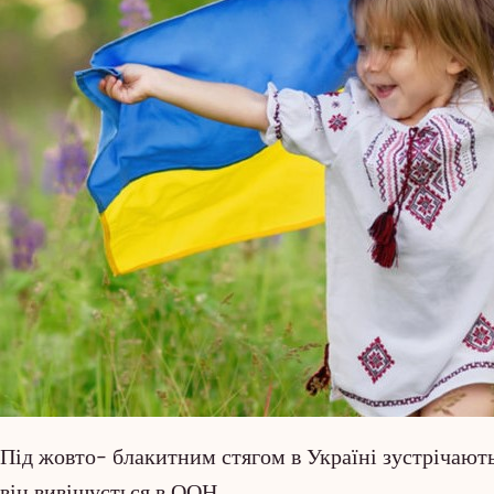
Під жовто- блакитним стягом в Україні зустрічают
він вивішується в ООН.