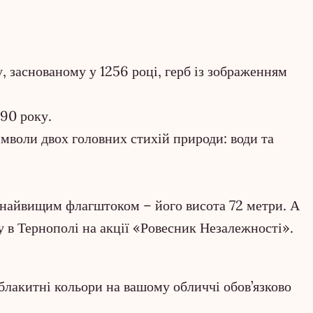
, заснованому у 1256 році, герб із зображенням
990 року.
имволи двох головних стихій природи: води та
з найвищим флагштоком – його висота 72 метри. А
 в Тернополі на акції «Ровесник Незалежності».
-блакитні кольори на вашому обличчі обов’язково