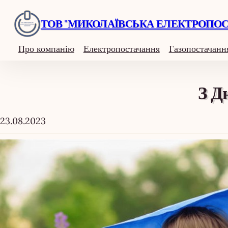
Перейти
ТОВ "МИКОЛАЇВСЬКА ЕЛЕКТРОПО
до
вмісту
Про компанію
Електропостачання
Газопостачанн
З Д
23.08.2023