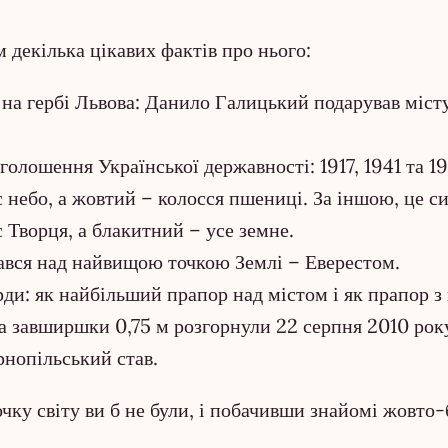
 декілька цікавих фактів про нього:
на гербі Львова: Данило Галицький подарував місту
олошення Української державності: 1917, 1941 та 1
є небо, а жовтий – колосся пшениці. За іншою, це с
 Творця, а блакитний – усе земне.
мався над найвищою точкою Землі – Еверестом.
рди: як найбільший прапор над містом і як прапор 
 завширшки 0,75 м розгорнули 22 серпня 2010 року
рнопільський став.
очку світу ви б не були, і побачивши знайомі жовто