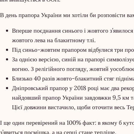
В день прапора України ми хотіли би розповісти вам
Вперше поєднання синього і жовтого з’явилося 
жовтого лева на блакитному тлі.
Під синьо-жовтим прапором відбулися три прог
За однією версією, синій на прапорі символізу
вогню. З релігійного погляду, жовтий уособлює
Близько 40 разів жовто-блакитний стяг підні
Дніпровський прапор у 2018 році має два реко
найдовший прапор України завдовжки 9,5 км та
Цієї довжини вистачило, щоби оточити весь Те
І ще один перевірений на 100% факт: в якому б кут
з’явиться посмішка, а на серці стане тепліше.