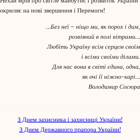
Нехай мрія про світле майбутнє і розвиток України
окриляє на нові звершення і Перемоги!
…Без неї – ніщо ми, як порох і дим,
розвіяний в полі вітрами…
Любіть Україну всім серцем своїм
і всіми своїми ділами.
Для нас вона в світі єдина, одна,
як очі її ніжно-карі…
Володимир Сосюра
З Днем захисника і захисниці України!
З Днем Державного прапора України!