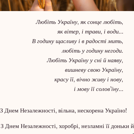
Любіть Україну, як сонце любіть,
як вітер, і трави, і води…
В годину щасливу і в радості мить,
любіть у годину негоди.
Любіть Україну у сні й наяву,
вишневу свою Україну,
красу її, вічно живу і нову,
і мову її солов’їну…
З Днем Незалежності, вільна, нескорена Україно!
З Днем Незалежності, хоробрі, незламні її доньки й