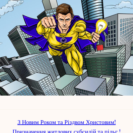
З Новим Роком та Різдвом Христовим!
Призначення житлових субсидій та пільг !