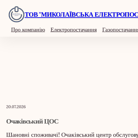
Перейти
ТОВ "МИКОЛАЇВСЬКА ЕЛЕКТРОПО
до
вмісту
Про компанію
Електропостачання
Газопостачанн
20.07.2026
Очаківський ЦОС
Шановні споживачі! Очаківський центр обслугов