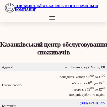
Перейти
ТОВ "МИКОЛАЇВСЬКА ЕЛЕКТРОПОСТАЧАЛЬНА
КОМПАНІЯ"
до
вмісту
Казанківський центр обслуговування
споживачів
Адреса:
смт. Казанка, вул. Миру, 191
00
00
понеділок-четвер з 8
до 17
00
00
п’ятниця з 8
до 16
Графік роботи:
00
48
перерва: з 12
до 12
вихідні: субота та неділя
(099) 473-07-95
Контакти: