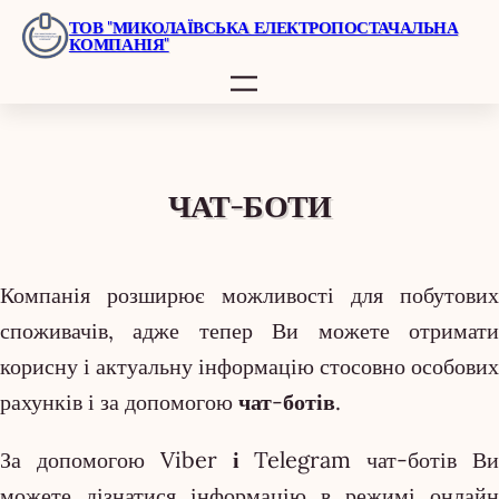
Перейти
ТОВ "МИКОЛАЇВСЬКА ЕЛЕКТРОПОСТАЧАЛЬНА
КОМПАНІЯ"
до
вмісту
ЧАТ-БОТИ
Компанія розширює можливості для побутових
споживачів, адже тепер Ви можете отримати
корисну і актуальну інформацію стосовно особових
рахунків і за допомогою
чат-ботів
.
За допомогою
Viber і Telegram
чат-ботів В
можете дізнатися інформацію в режимі онлайн